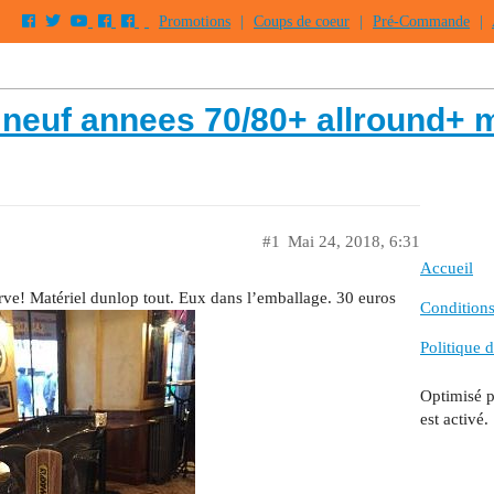
Promotions
|
Coups de coeur
|
Pré-Commande
|
 neuf annees 70/80+ allround+ 
#1
Mai 24, 2018, 6:31
Accueil
erve! Matériel dunlop tout. Eux dans l’emballage. 30 euros
Conditions 
Politique d
Optimisé 
est activé.