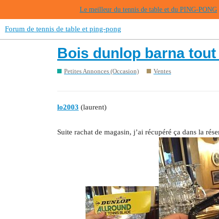
Le meilleur du tennis de table et du PING-PONG
Forum de tennis de table et ping-pong
Bois dunlop barna tout
Petites Annonces (Occasion)
Ventes
lo2003
(laurent)
Suite rachat de magasin, j’ai récupéré ça dans la rés