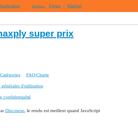
Application
Forum
|
Matériel
Archives :
maxply super prix
Catégories
FAQ/Charte
générales d'utilisation
e confidentialité
par
Discourse
, le rendu est meilleur quand JavaScript