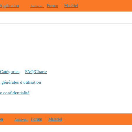
Application
Forum
|
Matériel
Archives :
Catégories
FAQ/Charte
générales d'utilisation
e confidentialité
on
Forum
|
Matériel
Archives :