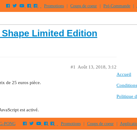
Promotions
|
Coups de coeur
|
Pré-Commande
|
 Shape Limited Edition
#1
Août 13, 2018, 3:12
Accueil
rix de 25 euros pièce.
Conditions 
Politique d
JavaScript est activé.
PING-PONG
Promotions
|
Coups de coeur
|
Applicati