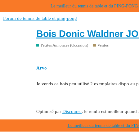
Le meilleur du tennis de table et du PING-PONG
Forum de tennis de table et ping-pong
Bois Donic Waldner JO
Petites Annonces (Occasion)
Ventes
Arvo
Je vends ce bois peu utilisé 2 exemplaires dispo au p
Optimisé par
Discourse
, le rendu est meilleur quand 
Le meilleur du tennis de table et du 