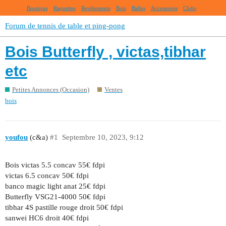
Boutique
Raquettes
Revêtements
Bois
Balles
Accessoires
Clubs
Forum de tennis de table et ping-pong
Bois Butterfly , victas,tibhar
etc
Petites Annonces (Occasion)
Ventes
bois
youfou
(c&a)
#1
Septembre 10, 2023, 9:12
Bois victas 5.5 concav 55€ fdpi
victas 6.5 concav 50€ fdpi
banco magic light anat 25€ fdpi
Butterfly VSG21-4000 50€ fdpi
tibhar 4S pastille rouge droit 50€ fdpi
sanwei HC6 droit 40€ fdpi