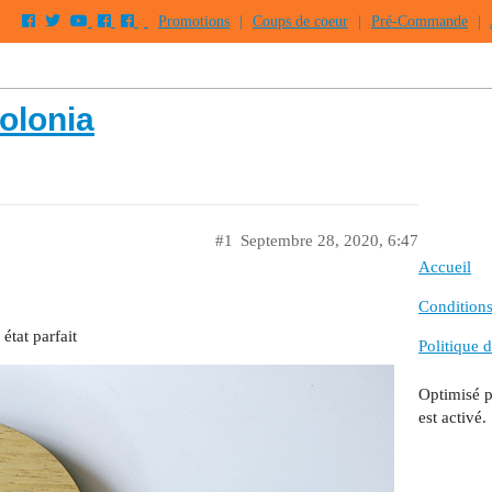
Promotions
|
Coups de coeur
|
Pré-Commande
|
olonia
#1
Septembre 28, 2020, 6:47
Accueil
Conditions 
état parfait
Politique d
Optimisé 
est activé.