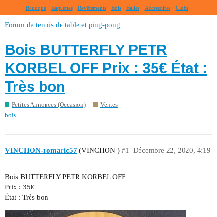
Boutique
Raquettes
Revêtements
Bois
Balles
Accessoires
Clubs
Forum de tennis de table et ping-pong
Bois BUTTERFLY PETR
KORBEL OFF Prix : 35€ État :
Très bon
Petites Annonces (Occasion)
Ventes
bois
VINCHON-romaric57
(VINCHON )
#1
Décembre 22, 2020, 4:19
Bois BUTTERFLY PETR KORBEL OFF
Prix : 35€
État : Très bon