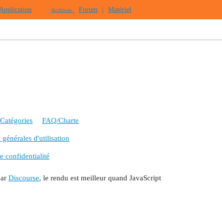
Application
Forum
|
Matériel
Archives :
Catégories
FAQ/Charte
générales d'utilisation
e confidentialité
par
Discourse
, le rendu est meilleur quand JavaScript