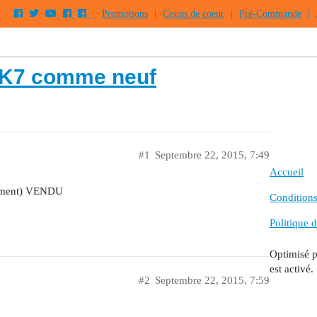
Promotions
|
Coups de coeur
|
Pré-Commande
|
 SK7 comme neuf
#1
Septembre 22, 2015, 7:49
Accueil
nement) VENDU
Conditions 
Politique d
Optimisé 
est activé.
#2
Septembre 22, 2015, 7:59