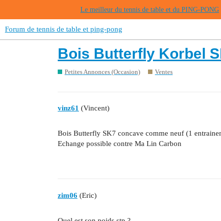
Le meilleur du tennis de table et du PING-PONG
Forum de tennis de table et ping-pong
Bois Butterfly Korbel
Petites Annonces (Occasion)
Ventes
vinz61
(Vincent)
Bois Butterfly SK7 concave comme neuf (1 entrai
Echange possible contre Ma Lin Carbon
zim06
(Eric)
Quel est son poids stp ?