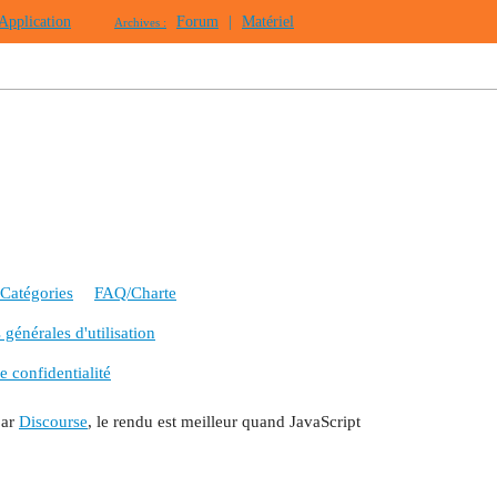
Application
Forum
|
Matériel
Archives :
Catégories
FAQ/Charte
générales d'utilisation
e confidentialité
par
Discourse
, le rendu est meilleur quand JavaScript