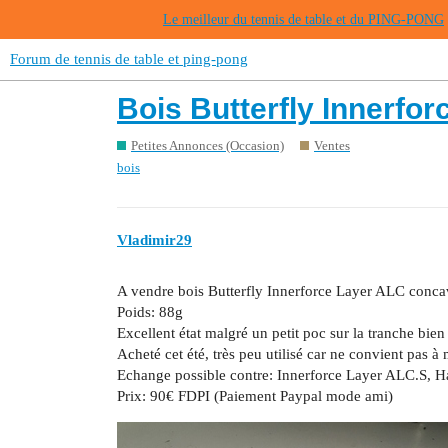
Le meilleur du tennis de table et du PING-PONG
Forum de tennis de table et ping-pong
Bois Butterfly Innerfo
Petites Annonces (Occasion)
Ventes
bois
Vladimir29
A vendre bois Butterfly Innerforce Layer ALC conca
Poids: 88g
Excellent état malgré un petit poc sur la tranche bie
Acheté cet été, très peu utilisé car ne convient pas à
Echange possible contre: Innerforce Layer ALC.S, H
Prix: 90€ FDPI (Paiement Paypal mode ami)