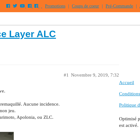
Promotions
|
Coups de coeur
|
Pré-Commande
|
rce Layer ALC
#1
Novembre 9, 2019, 7:32
Accueil
ve.
Conditions 
n remaquillé. Aucune incidence.
Politique d
 mon jeu.
arimoto, Apolonia, ou ZLC.
Optimisé 
est activé.