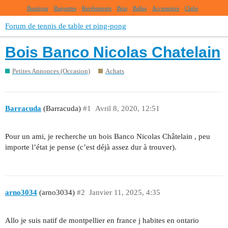
Boutique
Raquettes
Revêtements
Bois
Balles
Accessoires
Clubs
Forum de tennis de table et ping-pong
Bois Banco Nicolas Chatelain
Petites Annonces (Occasion)
Achats
Barracuda
(Barracuda)
#1
Avril 8, 2020, 12:51
Pour un ami, je recherche un bois Banco Nicolas Châtelain , peu
importe l’état je pense (c’est déjà assez dur à trouver).
arno3034
(arno3034)
#2
Janvier 11, 2025, 4:35
Allo je suis natif de montpellier en france j habites en ontario