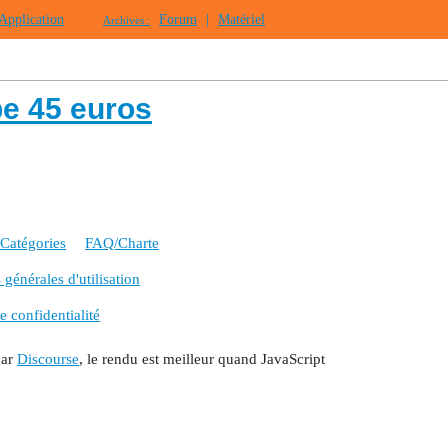
Application
Forum
|
Matériel
Archives :
be 45 euros
Catégories
FAQ/Charte
générales d'utilisation
e confidentialité
par
Discourse
, le rendu est meilleur quand JavaScript