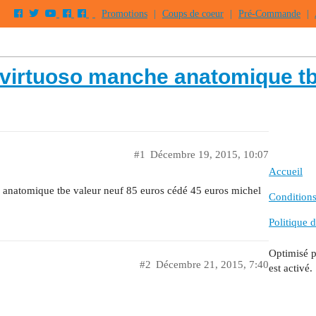
Promotions
|
Coups de coeur
|
Pré-Commande
|
sp virtuoso manche anatomique t
#1
Décembre 19, 2015, 10:07
Accueil
e anatomique tbe valeur neuf 85 euros cédé 45 euros michel
Conditions 
Politique d
Optimisé 
#2
Décembre 21, 2015, 7:40
est activé.