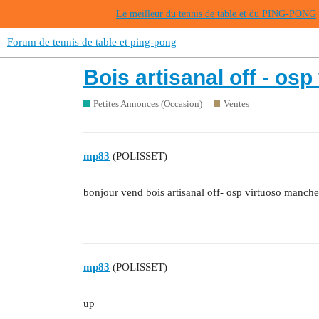
Le meilleur du tennis de table et du PING-PONG
Forum de tennis de table et ping-pong
Bois artisanal off - o
Petites Annonces (Occasion)
Ventes
mp83
(POLISSET)
bonjour vend bois artisanal off- osp virtuoso manch
mp83
(POLISSET)
up