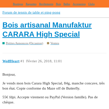
Boutique
Raquettes
Revêtements
Bois
Balles
Accessoires
Clubs
Forum de tennis de table et ping-pong
Bois artisanal Manufaktur
CARARA High Special
Petites Annonces (Occasion)
Ventes
WolfHeart
#1
Février 26, 2018, 11:01
Bonjour,
Je vends mon bois Carara High Special, 84g, manche concave, très
bon état. Copie conforme du Maze off de Butterfly.
55€ fdpi. Accepte virement ou PayPal (Version famille). Pas de
chèque.