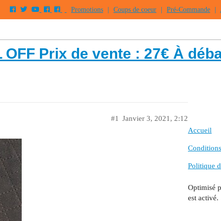
Promotions
|
Coups de coeur
|
Pré-Commande
|
F Prix de vente : 27€ À débatt
#1
Janvier 3, 2021, 2:12
Accueil
Conditions 
Politique d
Optimisé 
est activé.