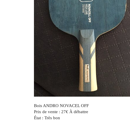
Bois ANDRO NOVACEL OFF
Prix de vente : 27€ À débattre
État : Très bon