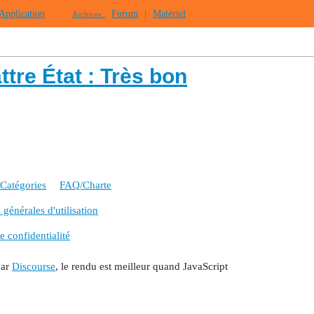
Application
Forum
|
Matériel
Archives :
re État : Très bon
Catégories
FAQ/Charte
générales d'utilisation
e confidentialité
par
Discourse
, le rendu est meilleur quand JavaScript