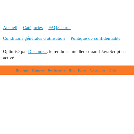
Accueil
Catégories
FAQ/Charte
Conditions générales d'utilisation
Politique de confidentialité
Optimisé par
Discourse
, le rendu est meilleur quand JavaScript est
activé.
Boutique
Raquettes
Revêtements
Bois
Balles
Accessoires
Clubs