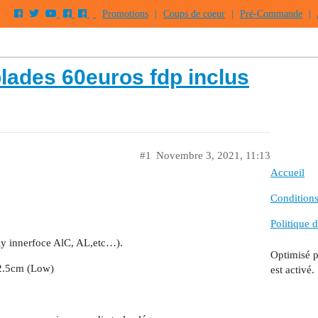
Promotions
|
Coups de coeur
|
Pré-Commande
|
blades 60euros fdp inclus
#1
Novembre 3, 2021, 11:13
Accueil
Conditions 
Politique d
ly innerfoce AlC, AL,etc…).
Optimisé 
 2.5cm (Low)
est activé.