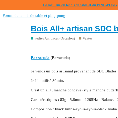
Le meilleur du tennis de table et du PING-PONG
Forum de tennis de table et ping-pong
Bois All+ artisan SDC 
Petites Annonces (Occasion)
Ventes
Barracuda
(Barracuda)
Je vends un bois artisanal provenant de SDC Blades.
Je l’ai utilisé 30min.
C’est un all+, manche concave (style manche butterf
Caractéristiques : 83g - 5.8mm - 1205Hz - Balance:
Composition : black limba-ayous-ayous-black limba