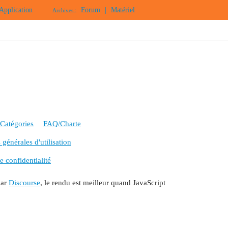
Application
Forum
|
Matériel
Archives :
Catégories
FAQ/Charte
générales d'utilisation
e confidentialité
par
Discourse
, le rendu est meilleur quand JavaScript