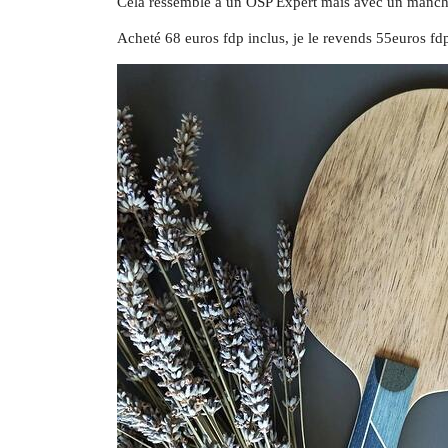
Cela ressemble à un OSP Expert mais avec un manche
Acheté 68 euros fdp inclus, je le revends 55euros fdp