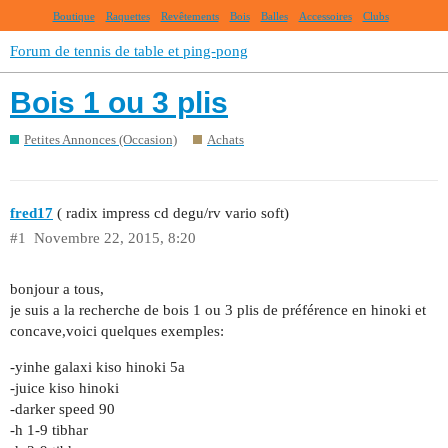
Boutique
Raquettes
Revêtements
Bois
Balles
Accessoires
Clubs
Forum de tennis de table et ping-pong
Bois 1 ou 3 plis
Petites Annonces (Occasion)
Achats
fred17
( radix impress cd degu/rv vario soft)
#1
Novembre 22, 2015, 8:20
bonjour a tous,
je suis a la recherche de bois 1 ou 3 plis de préférence en hinoki et
concave,voici quelques exemples:
-yinhe galaxi kiso hinoki 5a
-juice kiso hinoki
-darker speed 90
-h 1-9 tibhar