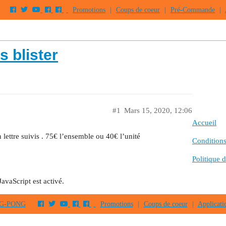
Promotions
|
Coups de coeur
|
Pré-Commande
|
 blister
#1
Mars 15, 2020, 12:06
Accueil
n lettre suivis . 75€ l’ensemble ou 40€ l’unité
Conditions 
Politique d
JavaScript est activé.
PING-PONG
Promotions
|
Coups de coeur
|
Applicati