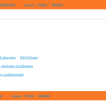
Application
Forum
|
Matériel
Archives :
Catégories
FAQ/Charte
générales d'utilisation
e confidentialité
on
Forum
|
Matériel
Archives :