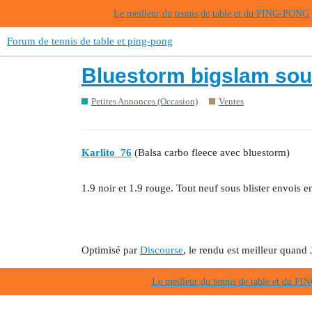
Le meilleur du tennis de table et du PING-PONG
Forum de tennis de table et ping-pong
Bluestorm bigslam sous
Petites Annonces (Occasion)
Ventes
Karlito_76
(Balsa carbo fleece avec bluestorm)
1.9 noir et 1.9 rouge. Tout neuf sous blister envois e
Optimisé par
Discourse
, le rendu est meilleur quand 
Le meilleur du tennis de table et du 