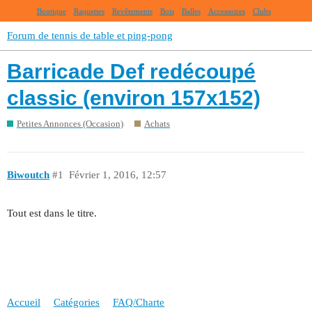
Boutique
Raquettes
Revêtements
Bois
Balles
Accessoires
Clubs
Forum de tennis de table et ping-pong
Barricade Def redécoupé
classic (environ 157x152)
Petites Annonces (Occasion)
Achats
Biwoutch
#1
Février 1, 2016, 12:57
Tout est dans le titre.
Accueil
Catégories
FAQ/Charte