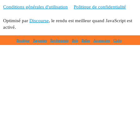
Conditions générales d'utilisation
Politique de confidentialité
Optimisé par
Discourse
, le rendu est meilleur quand JavaScript est
activé.
Boutique
Raquettes
Revêtements
Bois
Balles
Accessoires
Clubs