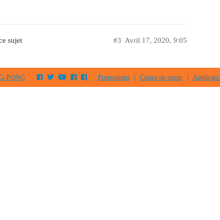
e sujet
#3
Avril 17, 2020, 9:05
PING-PONG
Promotions
|
Coups de coeur
|
Applicati