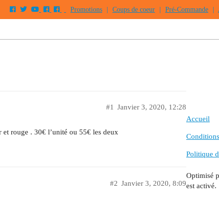
Promotions
|
Coups de coeur
|
Pré-Commande
|
#1
Janvier 3, 2020, 12:28
Accueil
r et rouge . 30€ l’unité ou 55€ les deux
Conditions 
Politique d
Optimisé 
#2
Janvier 3, 2020, 8:09
est activé.