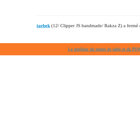
taebek
(12/ Clipper JS handmade/ Rakza Z) a fermé c
Le meilleur du tennis de table et du 