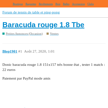
Boutique
Raquettes
Revêtements
Bois
Balles
Accessoires
Clubs
Forum de tennis de table et ping-pong
Baracuda rouge 1.8 Tbe
Petites Annonces (Occasion)
Ventes
Blop1901
#1
Août 27, 2020, 1:01
Donic baracuda rouge 1.8 151x157 très bonne état , tester 1 match :
22 euros
Paiement par PayPal mode amis