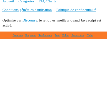
Accueil
Catégories
FAQ/Charte
Conditions générales d'utilisation
Politique de confidentialité
Optimisé par
Discourse
, le rendu est meilleur quand JavaScript est
activé.
Boutique
Raquettes
Revêtements
Bois
Balles
Accessoires
Clubs