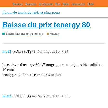
Boutique
Raquettes
Revêtements
Bois
Balles
Accessoires
Clubs
Forum de tennis de table et ping-pong
Baisse du prix tenergy 80
Petites Annonces (Occasion)
Ventes
mp83
(POLISSET)
#1
Mars 18, 2016, 7:13
bonsoir vend tenergy 80 1,7 rouge pour test toujours bien adhérent
10 euros
tenergy 80 noir 2,1 be 25 euros michel
mp83
(POLISSET)
#2
Mars 22, 2016, 11:14