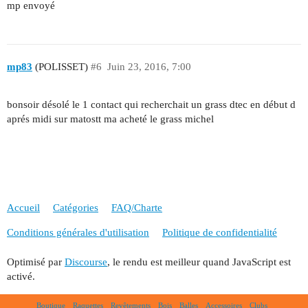
mp envoyé
mp83
(POLISSET)
#6
Juin 23, 2016, 7:00
bonsoir désolé le 1 contact qui recherchait un grass dtec en début d
aprés midi sur matostt ma acheté le grass michel
Accueil
Catégories
FAQ/Charte
Conditions générales d'utilisation
Politique de confidentialité
Optimisé par
Discourse
, le rendu est meilleur quand JavaScript est
activé.
Boutique
Raquettes
Revêtements
Bois
Balles
Accessoires
Clubs