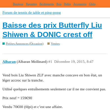
Boutique
Raquettes
Revêtements
Bois
Balles
Accessoires
Clubs
Forum de tennis de table et ping-pong
Baisse des prix Butterfly Liu
Shiwen & DONIC crest off
Petites Annonces (Occasion)
Ventes
Albaran
(Albaran Mollinard)
#1
Décembre 19, 2015, 8:47
Vend bois Liu Shiwen ZLF avec manche concave en bon état, un
léger accroc sur la tranche.
Utilisé quelques entraînements seulement car il ne me convient pas.
Prix neuf = 159€90
Vendu 70€00 (fdpi) et c’est une affaire.