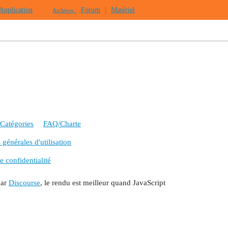
Application
Forum
|
Matériel
Archives :
Catégories
FAQ/Charte
générales d'utilisation
e confidentialité
par
Discourse
, le rendu est meilleur quand JavaScript