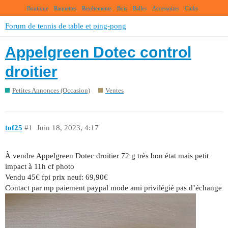
Boutique
Raquettes
Revêtements
Bois
Balles
Accessoires
Clubs
Forum de tennis de table et ping-pong
Appelgreen Dotec control
droitier
Petites Annonces (Occasion)
Ventes
tof25
#1
Juin 18, 2023, 4:17
À vendre Appelgreen Dotec droitier 72 g très bon état mais petit
impact à 11h cf photo
Vendu 45€ fpi prix neuf: 69,90€
Contact par mp paiement paypal mode ami privilégié pas d’échange