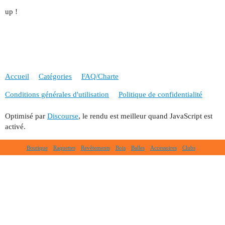
up !
Accueil
Catégories
FAQ/Charte
Conditions générales d'utilisation
Politique de confidentialité
Optimisé par
Discourse
, le rendu est meilleur quand JavaScript est
activé.
Boutique
Raquettes
Revêtements
Bois
Balles
Accessoires
Clubs