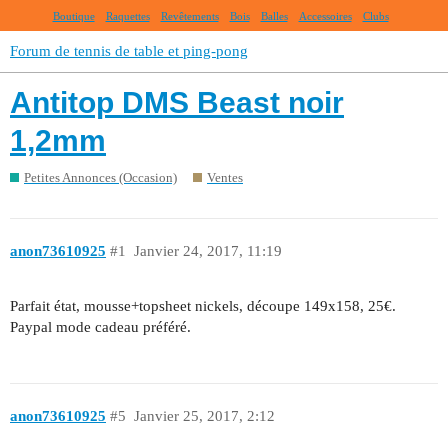
Boutique
Raquettes
Revêtements
Bois
Balles
Accessoires
Clubs
Forum de tennis de table et ping-pong
Antitop DMS Beast noir
1,2mm
Petites Annonces (Occasion)
Ventes
anon73610925
#1
Janvier 24, 2017, 11:19
Parfait état, mousse+topsheet nickels, découpe 149x158, 25€.
Paypal mode cadeau préféré.
anon73610925
#5
Janvier 25, 2017, 2:12