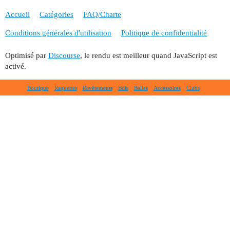
Accueil
Catégories
FAQ/Charte
Conditions générales d'utilisation
Politique de confidentialité
Optimisé par
Discourse
, le rendu est meilleur quand JavaScript est
activé.
Boutique
Raquettes
Revêtements
Bois
Balles
Accessoires
Clubs