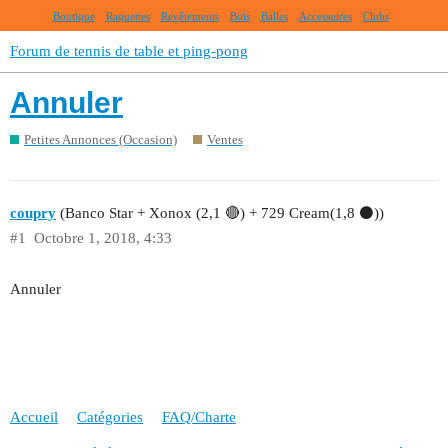
Boutique
Raquettes
Revêtements
Bois
Balles
Accessoires
Clubs
Forum de tennis de table et ping-pong
Annuler
Petites Annonces (Occasion)
Ventes
coupry
(Banco Star + Xonox (2,1 🔴) + 729 Cream(1,8 ⚫))
#1
Octobre 1, 2018, 4:33
Annuler
Accueil
Catégories
FAQ/Charte