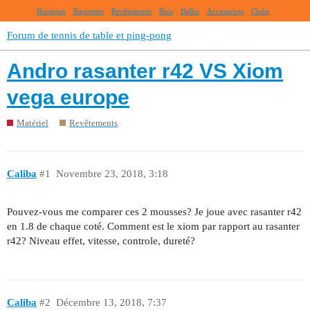
Boutique
Raquettes
Revêtements
Bois
Balles
Accessoires
Clubs
Forum de tennis de table et ping-pong
Andro rasanter r42 VS Xiom
vega europe
Matériel
Revêtements
Caliba
#1
Novembre 23, 2018, 3:18
Pouvez-vous me comparer ces 2 mousses? Je joue avec rasanter r42
en 1.8 de chaque coté. Comment est le xiom par rapport au rasanter
r42? Niveau effet, vitesse, controle, dureté?
Caliba
#2
Décembre 13, 2018, 7:37