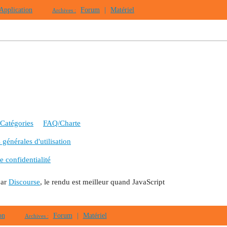
Application
Forum
|
Matériel
Archives :
Catégories
FAQ/Charte
générales d'utilisation
e confidentialité
par
Discourse
, le rendu est meilleur quand JavaScript
on
Forum
|
Matériel
Archives :