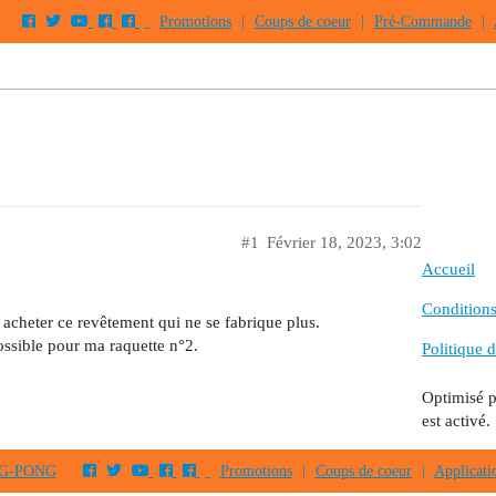
Promotions
|
Coups de coeur
|
Pré-Commande
|
#1
Février 18, 2023, 3:02
Accueil
Conditions 
 acheter ce revêtement qui ne se fabrique plus.
possible pour ma raquette n°2.
Politique d
Optimisé 
est activé.
PING-PONG
Promotions
|
Coups de coeur
|
Applicati