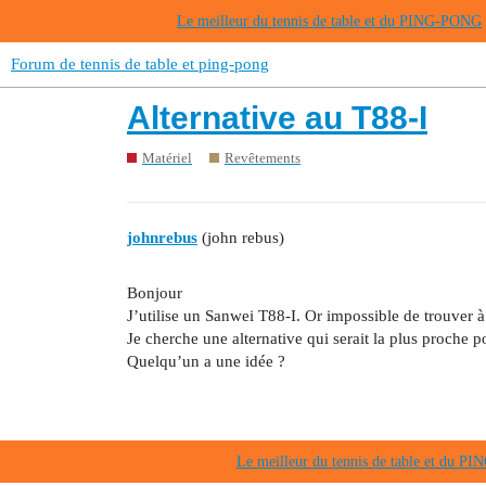
Le meilleur du tennis de table et du PING-PONG
Forum de tennis de table et ping-pong
Alternative au T88-I
Matériel
Revêtements
johnrebus
(john rebus)
Bonjour
J’utilise un Sanwei T88-I. Or impossible de trouver à
Je cherche une alternative qui serait la plus proche 
Quelqu’un a une idée ?
Le meilleur du tennis de table et du 