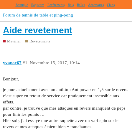
Boutique
Raquettes
Revêtements
Bois
Balles
Accessoires
Clubs
Forum de tennis de table et ping-pong
Aide revetement
Matériel
Revêtements
yvanoe67
#1
Novembre 15, 2017, 10:14
Bonjour,
je joue actuellement avec un anti-top Antipower en 1,5 sur le revers.
c’est super en retour de service car pratiquement insensible aux
effets.
par contre, je trouve que mes attaques en revers manquent de peps
pour finir les points …
Hier soir, j’ai essayé une autre raquette avec un vari-spin sur le
revers et mes attaques étaient bien + tranchantes.