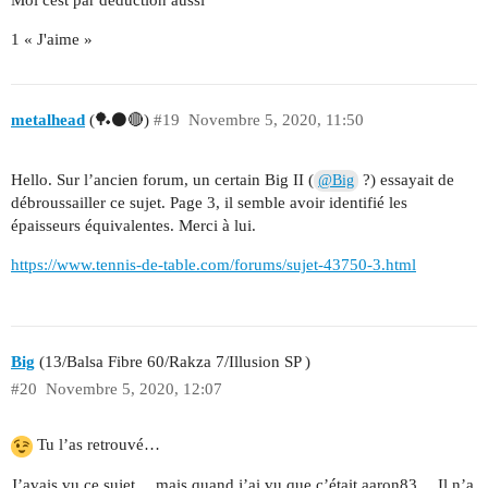
1 « J'aime »
metalhead
(🏓⚫🔴)
#19
Novembre 5, 2020, 11:50
Hello. Sur l’ancien forum, un certain Big II (
?) essayait de
@Big
débroussailler ce sujet. Page 3, il semble avoir identifié les
épaisseurs équivalentes. Merci à lui.
https://www.tennis-de-table.com/forums/sujet-43750-3.html
Big
(13/Balsa Fibre 60/Rakza 7/Illusion SP )
#20
Novembre 5, 2020, 12:07
Tu l’as retrouvé…
J’avais vu ce sujet… mais quand j’ai vu que c’était aaron83… Il n’a