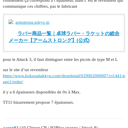
visiblement ça correspond à l’épaisseur, mais c’est le revendeur qui
communique ces chiffres, pas le fabricant
armstrong.tokyo.jp
ラバー商品一覧｜卓球ラバー・ラケットの総合
メーカー【アームストロング】(公式)
pour le Attack 3, il faut distinguer entre les picots de type M et L
sur le site d’un revendeur
https://www.kokusaitakkyu.com/shopdetail/029002000007/ct1441/p
age1/order/
il y a 6 épaisseurs disponibles de 0x à Max.
TT11 bizarrement propose 7 épaisseurs.
aaron83
(10 Clipper CR / H3Blue sponge / Attack 8)