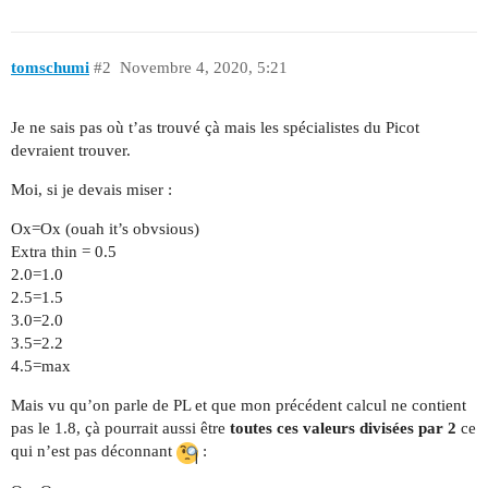
tomschumi
#2
Novembre 4, 2020, 5:21
Je ne sais pas où t’as trouvé çà mais les spécialistes du Picot
devraient trouver.
Moi, si je devais miser :
Ox=Ox (ouah it’s obvsious)
Extra thin = 0.5
2.0=1.0
2.5=1.5
3.0=2.0
3.5=2.2
4.5=max
Mais vu qu’on parle de PL et que mon précédent calcul ne contient
pas le 1.8, çà pourrait aussi être
toutes ces valeurs divisées par 2
ce
qui n’est pas déconnant
: