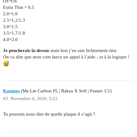
Ox=Ox
Extra Thin = 0.5
2.0=1.0
2.5=1.2/1.3
3.0=1.5
3.5=1.7/1.8
4.0=2.0
Je pencherais là-dessus
mais bon j’en sais fichtrement rien.
On va dire que mon com lance un appel à l’aide…et à la logique !
Kaamos
(Ma Lin Carbon FL | Rakza X Soft | Fastarc C1)
#3
Novembre 4, 2020, 5:22
Tu pourrais nous dire de quelle plaque il s’agit ?