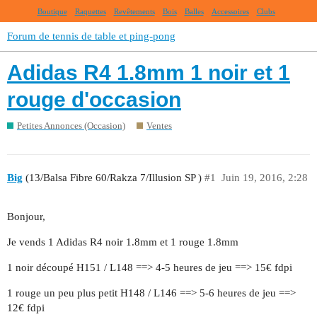
Boutique
Raquettes
Revêtements
Bois
Balles
Accessoires
Clubs
Forum de tennis de table et ping-pong
Adidas R4 1.8mm 1 noir et 1
rouge d'occasion
Petites Annonces (Occasion)
Ventes
Big
(13/Balsa Fibre 60/Rakza 7/Illusion SP )
#1
Juin 19, 2016, 2:28
Bonjour,
Je vends 1 Adidas R4 noir 1.8mm et 1 rouge 1.8mm
1 noir découpé H151 / L148 ==> 4-5 heures de jeu ==> 15€ fdpi
1 rouge un peu plus petit H148 / L146 ==> 5-6 heures de jeu ==>
12€ fdpi