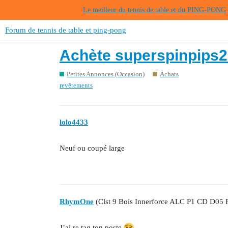
Le meilleur du tennis de table et du PING-PONG
Forum de tennis de table et ping-pong
Achète superspinpips
Petites Annonces (Occasion)
Achats
revêtements
lolo4433
Neuf ou coupé large
RhymOne
(Clst 9 Bois Innerforce ALC P1 CD D05 
J’ai re tag ton poste