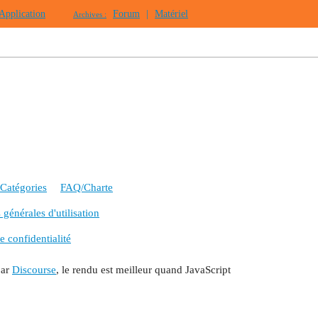
Application
Forum
|
Matériel
Archives :
Catégories
FAQ/Charte
générales d'utilisation
e confidentialité
par
Discourse
, le rendu est meilleur quand JavaScript