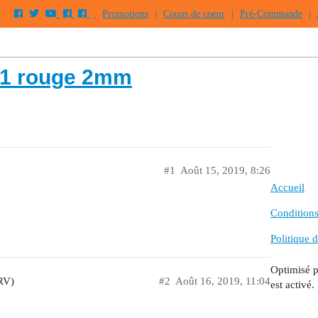
Promotions
|
Coups de coeur
|
Pré-Commande
|
21 rouge 2mm
#1
Août 15, 2019, 8:26
Accueil
Conditions 
Politique d
Optimisé 
RV)
#2
Août 16, 2019, 11:04
est activé.