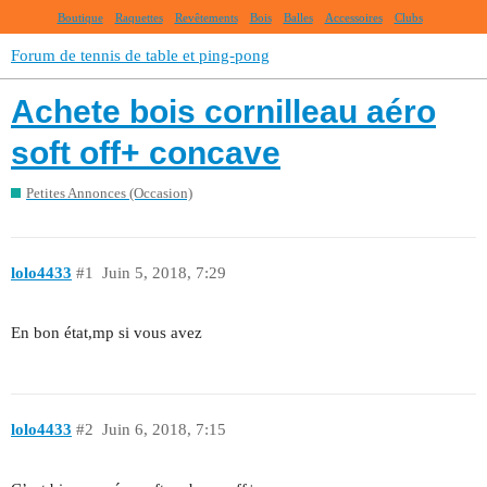
Boutique
Raquettes
Revêtements
Bois
Balles
Accessoires
Clubs
Forum de tennis de table et ping-pong
Achete bois cornilleau aéro
soft off+ concave
Petites Annonces (Occasion)
lolo4433
#1
Juin 5, 2018, 7:29
En bon état,mp si vous avez
lolo4433
#2
Juin 6, 2018, 7:15