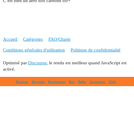
C’est bien un aéro soft carbone off+
Accueil
Catégories
FAQ/Charte
Conditions générales d'utilisation
Politique de confidentialité
Optimisé par
Discourse
, le rendu est meilleur quand JavaScript est
activé.
Boutique
Raquettes
Revêtements
Bois
Balles
Accessoires
Clubs