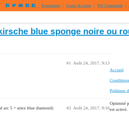
Promotions
|
Coups de coeur
|
Pré-Commande
|
kirsche blue sponge noire ou r
#1
Août 24, 2017, 9:13
Accueil
Conditions 
Politique d
Optimisé 
d arc 5 + ariex blue diamond)
#2
Août 24, 2017, 9:16
est activé.