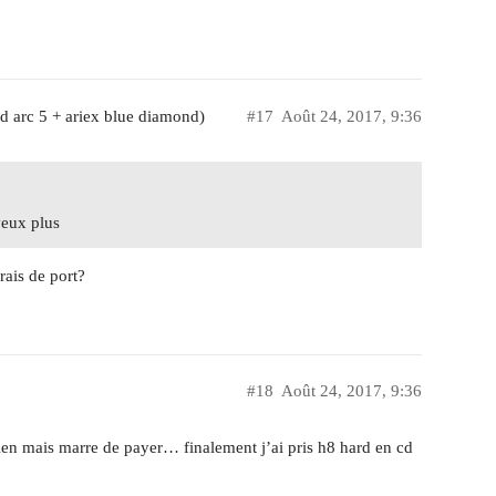
d arc 5 + ariex blue diamond)
#17
Août 24, 2017, 9:36
 veux plus
rais de port?
#18
Août 24, 2017, 9:36
 bien mais marre de payer… finalement j’ai pris h8 hard en cd