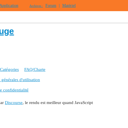
Application
Forum
|
Matériel
Archives :
ouge
Catégories
FAQ/Charte
générales d'utilisation
e confidentialité
par
Discourse
, le rendu est meilleur quand JavaScript