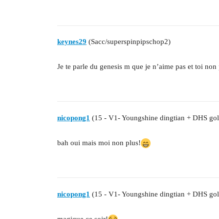
keynes29
(Sacc/superspinpipschop2)
Je te parle du genesis m que je n’aime pas et toi non
nicopong1
(15 - V1- Youngshine dingtian + DHS gol
bah oui mais moi non plus!
nicopong1
(15 - V1- Youngshine dingtian + DHS gol
magique ce soir!