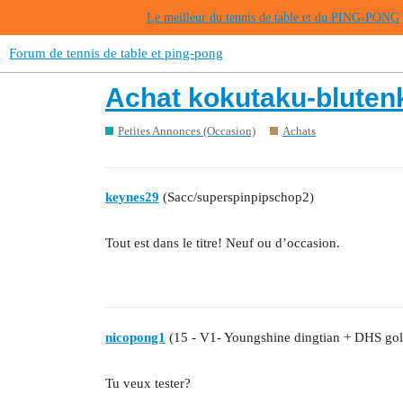
Le meilleur du tennis de table et du PING-PONG
Forum de tennis de table et ping-pong
Achat kokutaku-bluten
Petites Annonces (Occasion)
Achats
keynes29
(Sacc/superspinpipschop2)
Tout est dans le titre! Neuf ou d’occasion.
nicopong1
(15 - V1- Youngshine dingtian + DHS gol
Tu veux tester?