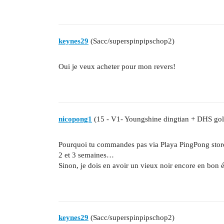
keynes29
(Sacc/superspinpipschop2)
Oui je veux acheter pour mon revers!
nicopong1
(15 - V1- Youngshine dingtian + DHS gol
Pourquoi tu commandes pas via Playa PingPong store ch
2 et 3 semaines…
Sinon, je dois en avoir un vieux noir encore en bon 
keynes29
(Sacc/superspinpipschop2)