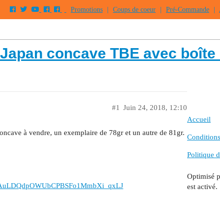
Promotions
|
Coups de coeur
|
Pré-Commande
|
 Japan concave TBE avec boîte 
#1
Juin 24, 2018, 12:10
Accueil
oncave à vendre, un exemplaire de 78gr et un autre de 81gr.
Conditions 
Politique d
Optimisé 
1iC93AuLDQdpOWUbCPBSFo1MmbXi_qxLJ
est activé.