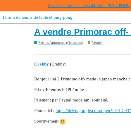
Le meilleur du tennis de table et du PING-PONG
Forum de tennis de table et ping-pong
A vendre Primorac off-
Petites Annonces (Occasion)
Ventes
Crabby
(Crabby)
Bonjour j’ai 2 Primorac off- made in japan manche c
Prix : 40 euros FDPI / unité
Paiement par Paypal mode ami souhaité.
Photos ici :
https://drive.google.com/open?id=
Sportivement