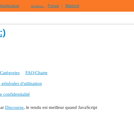
Application
Forum
|
Matériel
Archives :
:)
Catégories
FAQ/Charte
générales d'utilisation
e confidentialité
par
Discourse
, le rendu est meilleur quand JavaScript