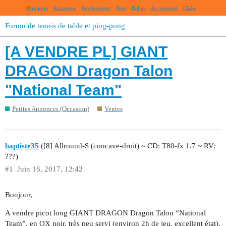
Boutique
Raquettes
Revêtements
Bois
Balles
Accessoires
Clubs
Forum de tennis de table et ping-pong
[A VENDRE PL] GIANT
DRAGON Dragon Talon
"National Team"
Petites Annonces (Occasion)
Ventes
baptiste35
([8] Allround-S (concave-droit) ~ CD: T80-fx 1.7 ~ RV:
???)
#1
Juin 16, 2017, 12:42
Bonjour,
A vendre picot long GIANT DRAGON Dragon Talon “National
Team”, en OX noir, très peu servi (environ 2h de jeu, excellent état).