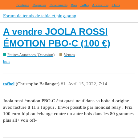
Boutique
Raquettes
Revêtements
Bois
Balles
Accessoires
Clubs
Forum de tennis de table et ping-pong
A vendre JOOLA ROSSI
ÉMOTION PBO-C (100 €)
Petites Annonces (Occasion)
Ventes
bois
tofbel
(Christophe Bellanger)
#1
Avril 15, 2022, 7:14
Joola rossi émotion PBO-C état quasi neuf dans sa boite d origine
avec facture tt 11 a l appui . Envoi possible par mondial relay . Prix
100 euro fdpi ou échange contre un autre bois dans les 80 grammes
plus all+ voir off-