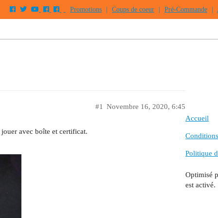
Promotions
|
Coups de coeur
|
Pré-Commande
|
#1
Novembre 16, 2020, 6:45
Accueil
ouer avec boîte et certificat.
Conditions 
Politique d
Optimisé 
est activé.