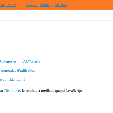
Application
Forum
|
Matériel
Archives :
Catégories
FAQ/Charte
générales d'utilisation
e confidentialité
par
Discourse
, le rendu est meilleur quand JavaScript