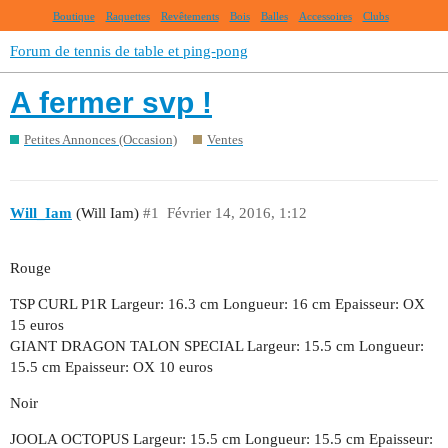
Boutique
Raquettes
Revêtements
Bois
Balles
Accessoires
Clubs
Forum de tennis de table et ping-pong
A fermer svp !
Petites Annonces (Occasion)
Ventes
Will_Iam
(Will Iam)
#1
Février 14, 2016, 1:12
Rouge
TSP CURL P1R Largeur: 16.3 cm Longueur: 16 cm Epaisseur: OX
15 euros
GIANT DRAGON TALON SPECIAL Largeur: 15.5 cm Longueur:
15.5 cm Epaisseur: OX 10 euros
Noir
JOOLA OCTOPUS Largeur: 15.5 cm Longueur: 15.5 cm Epaisseur: