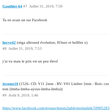
Gauthier-64
#7
Juillet 31, 2019, 7:50
Tu en avais un sur Facebook
herve42
(stiga allround évolution, H3neo et hellfire x)
#8
Juillet 31, 2019, 7:53
j’ai vu mais le prix est un peu élevé
jerome10
(1526- CD: V11 2mm - RV: V01 Limber 2mm - Bois: cus
tom (limba-limba-ayous-limba-limba))
#9
Août 9, 2019, 1:46
https://www.facebook.com/groups/tennis2table/permalink/59905283