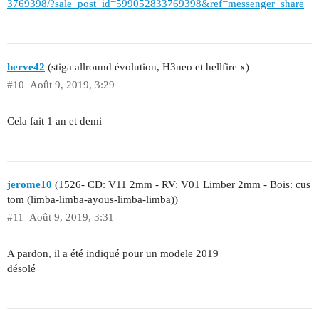
3769398/?sale_post_id=599052833769398&ref=messenger_share
herve42
(stiga allround évolution, H3neo et hellfire x)
#10
Août 9, 2019, 3:29
Cela fait 1 an et demi
jerome10
(1526- CD: V11 2mm - RV: V01 Limber 2mm - Bois: cus
tom (limba-limba-ayous-limba-limba))
#11
Août 9, 2019, 3:31
A pardon, il a été indiqué pour un modele 2019
désolé