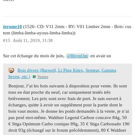
jerome10
(1526- CD: V11 2mm - RV: V01 Limber 2mm - Bois: cus
tom (limba-limba-ayous-limba-limba))
#15
Août 11, 2019, 11:38
Sur cet échange du mois de juin,
en avait un
@RhymOne
Bois divers (Barwell, Li Ping Kitex, Septear, Gamma
Seven, etc.)
Ventes
Bonjour, J’ai les bois suivants à disposition pour vente. Ils sont
tous en état proche du neuf, car uniquement testés très
brièvement. Les prix sont avec frais de port. Je suis ouvert à
échanges, quitte à avoir un supplément pour la partie dont le
bois vaut moins. Je donne les poids demandés à la vente, je n’ai
pas pesé moi-même. Waldner Legend Carbon concave 84g, 50
€ Stiga Optimum Carbo conique 89g, 35 € Stiga Carbonado 190
droit 93g (échangé sur le forum précédemment), 80 € Waldner