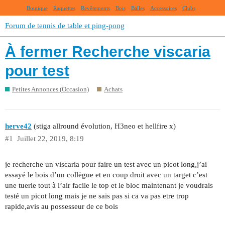
Boutique
Raquettes
Revêtements
Bois
Balles
Accessoires
Clubs
Forum de tennis de table et ping-pong
À fermer Recherche viscaria
pour test
Petites Annonces (Occasion)
Achats
herve42
(stiga allround évolution, H3neo et hellfire x)
#1
Juillet 22, 2019, 8:19
je recherche un viscaria pour faire un test avec un picot long,j’ai
essayé le bois d’un collègue et en coup droit avec un target c’est
une tuerie tout à l’air facile le top et le bloc maintenant je voudrais
testé un picot long mais je ne sais pas si ca va pas etre trop
rapide,avis au possesseur de ce bois