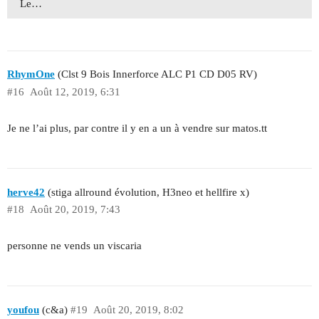
Le…
RhymOne
(Clst 9 Bois Innerforce ALC P1 CD D05 RV)
#16
Août 12, 2019, 6:31
Je ne l’ai plus, par contre il y en a un à vendre sur matos.tt
herve42
(stiga allround évolution, H3neo et hellfire x)
#18
Août 20, 2019, 7:43
personne ne vends un viscaria
youfou
(c&a)
#19
Août 20, 2019, 8:02