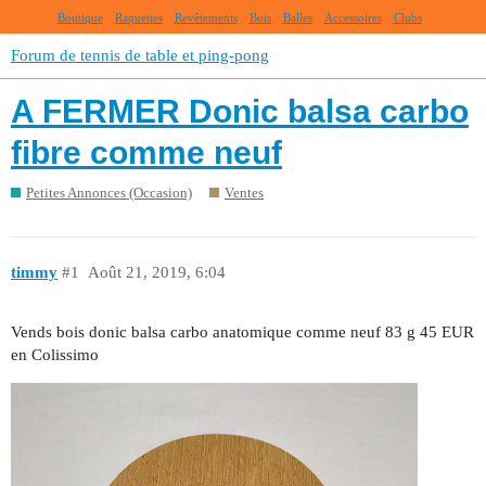
Boutique
Raquettes
Revêtements
Bois
Balles
Accessoires
Clubs
Forum de tennis de table et ping-pong
A FERMER Donic balsa carbo
fibre comme neuf
Petites Annonces (Occasion)
Ventes
timmy
#1
Août 21, 2019, 6:04
Vends bois donic balsa carbo anatomique comme neuf 83 g 45 EUR
en Colissimo