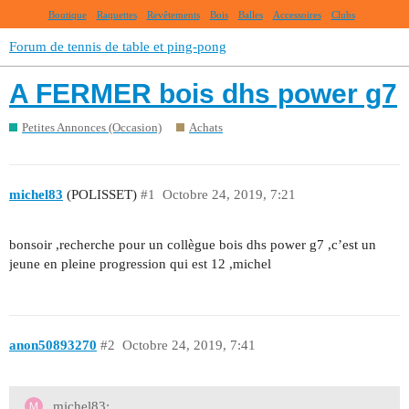
Boutique
Raquettes
Revêtements
Bois
Balles
Accessoires
Clubs
Forum de tennis de table et ping-pong
A FERMER bois dhs power g7
Petites Annonces (Occasion)
Achats
michel83
(POLISSET)
#1
Octobre 24, 2019, 7:21
bonsoir ,recherche pour un collègue bois dhs power g7 ,c’est un
jeune en pleine progression qui est 12 ,michel
anon50893270
#2
Octobre 24, 2019, 7:41
michel83: