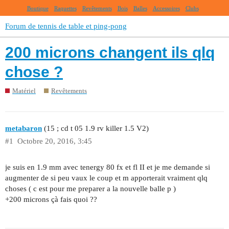
Boutique
Raquettes
Revêtements
Bois
Balles
Accessoires
Clubs
Forum de tennis de table et ping-pong
200 microns changent ils qlq
chose ?
Matériel
Revêtements
metabaron
(15 ; cd t 05 1.9 rv killer 1.5 V2)
#1
Octobre 20, 2016, 3:45
je suis en 1.9 mm avec tenergy 80 fx et fl II et je me demande si
augmenter de si peu vaux le coup et m apporterait vraiment qlq
choses ( c est pour me preparer a la nouvelle balle p )
+200 microns çà fais quoi ??