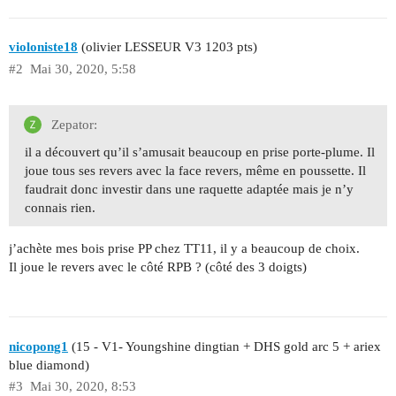
violoniste18
(olivier LESSEUR V3 1203 pts)
#2
Mai 30, 2020, 5:58
Zepator:
il a découvert qu’il s’amusait beaucoup en prise porte-plume. Il
joue tous ses revers avec la face revers, même en poussette. Il
faudrait donc investir dans une raquette adaptée mais je n’y
connais rien.
j’achète mes bois prise PP chez TT11, il y a beaucoup de choix.
Il joue le revers avec le côté RPB ? (côté des 3 doigts)
nicopong1
(15 - V1- Youngshine dingtian + DHS gold arc 5 + ariex
blue diamond)
#3
Mai 30, 2020, 8:53