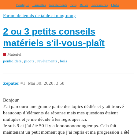
Boutique
Raquettes
Revêtements
Bois
Balles
Accessoires
Clubs
Forum de tennis de table et ping-pong
2 ou 3 petits conseils
matériels s'il-vous-plaît
Matériel
,
,
,
penholders
picots
revêtements
bois
Zepator
#1
Mai 30, 2020, 3:58
Bonjour,
J’ai parcouru une grande partie des topics dédiés et y ait trouvé
beaucoup d’éléments de réponse mais mes questions étaient
multiples et je me décide à les regrouper ici.
Je suis 9 et j’ai été 50 il y a loooooooooongtemps. Cela fait
maintenant un petit moment que j’ai repris et ma progression a été