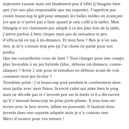
trajectoire rasante mais ont finalement peu d’effet (j’imagine bien
que j’en suis plus responsable que ma raquette). J’apprécie par
contre beaucoup le gdt pour attaquer les balles molles en avançant
(ce que je n’arrive pas à faire quand je suis collé à la table). Mon
bluegrip n’est clairement pas adapté à ce jeu plus loin de la table,
j’arrive parfois à bien choper mais pas de sensation et peu
d’efficacité en top à mi-distance. Et mon bois ? Ben je n’en sais
rien, je m’y connais trop peu (je l’ai choisi en partie pour son
poids).
Que me conseilleriez-vous de faire ? Tout changer pour une compo
plus favorable à un jeu hybride (bloc, défense mi-distance, contre-
attaque) ? Avoir 2 sets pour m’entraîner en défense avant de voir
comment mon jeu évolue ?
Troisième point : j’ai beaucoup joué pendant le confinement dans
mon jardin avec mon fiston, licencié cadet qui aime bien le ping
mais ne décolle pas et s’investit peu sur la durée et il a découvert
qu’il s’amusait beaucoup en prise porte-plume. Il joue tous ses
revers avec la face revers, même en poussette. Il faudrait donc
investir dans une raquette adaptée mais je n’y connais rien.
Merci d’avance pour vos retours !