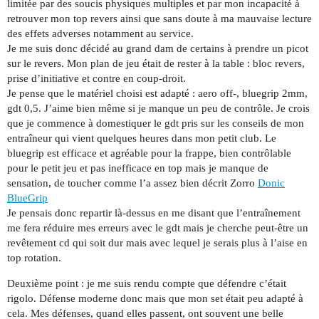
limitée par des soucis physiques multiples et par mon incapacité à
retrouver mon top revers ainsi que sans doute à ma mauvaise lecture
des effets adverses notamment au service.
Je me suis donc décidé au grand dam de certains à prendre un picot
sur le revers. Mon plan de jeu était de rester à la table : bloc revers,
prise d’initiative et contre en coup-droit.
Je pense que le matériel choisi est adapté : aero off-, bluegrip 2mm,
gdt 0,5. J’aime bien même si je manque un peu de contrôle. Je crois
que je commence à domestiquer le gdt pris sur les conseils de mon
entraîneur qui vient quelques heures dans mon petit club. Le
bluegrip est efficace et agréable pour la frappe, bien contrôlable
pour le petit jeu et pas inefficace en top mais je manque de
sensation, de toucher comme l’a assez bien décrit Zorro
Donic
BlueGrip
Je pensais donc repartir là-dessus en me disant que l’entraînement
me fera réduire mes erreurs avec le gdt mais je cherche peut-être un
revêtement cd qui soit dur mais avec lequel je serais plus à l’aise en
top rotation.
Deuxième point : je me suis rendu compte que défendre c’était
rigolo. Défense moderne donc mais que mon set était peu adapté à
cela. Mes défenses, quand elles passent, ont souvent une belle