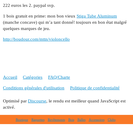
222 euros les 2. paypal svp.
1 bois gratuit en prime: mon bon vieux
Stiga Tube Aluminum
(manche concave) qui m’a tant donné! toujours en bon état malgré
quelques marques de jeu.
http://boudour.com/mttn/violoncello
Accueil
Catégories
FAQ/Charte
Conditions générales d'utilisation
Politique de confidentialité
Optimisé par
Discourse
, le rendu est meilleur quand JavaScript est
activé.
Boutique
Raquettes
Revêtements
Bois
Balles
Accessoires
Clubs