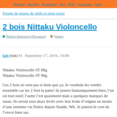
Boutique
Raquettes
Revêtements
Bois
Balles
Accessoires
Clubs
Forum de tennis de table et ping-pong
2 bois Nittaku Violoncello
Petites Annonces (Occasion)
Ventes
fatt
(fatt)
#1
Septembre 17, 2016, 10:00
Nittaku Violoncello ST 88g
Nittaku Violoncello ST 90g
Ces 2 bois ne sont pas si lents que ça; Je voudrais les vendre
ensemble car les 2 font la paire! ils jouent fantastiquement bien; l’un
est tout neuf; l’autre l’est quasiment mais a quelques marques de
sueur. Ils seront tous deux livrés avec leur boite d’origine en moins
d’une semaine via Fedex depuis Seattle, WA. Je paierai le cout de
l’envoi bien sur.