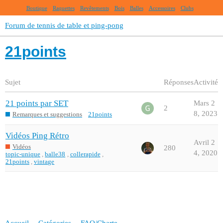
Boutique
Raquettes
Revêtements
Bois
Balles
Accessoires
Clubs
Forum de tennis de table et ping-pong
21points
Sujet
Réponses
Activité
21 points par SET
Mars 2
2
8, 2023
Remarques et suggestions
21points
Vidéos Ping Rétro
Avril 2
Vidéos
280
4, 2020
topic-unique
,
balle38
,
collerapide
,
21points
,
vintage
Accueil
Catégories
FAQ/Charte