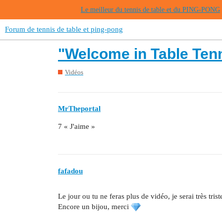
Le meilleur du tennis de table et du PING-PONG
Forum de tennis de table et ping-pong
"Welcome in Table Ten
Vidéos
MrTheportal
7 « J'aime »
fafadou
Le jour ou tu ne feras plus de vidéo, je serai très trist
Encore un bijou, merci