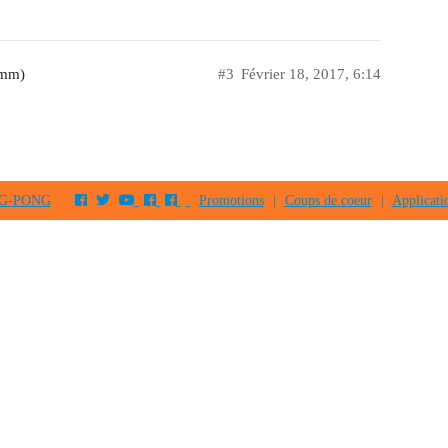
2mm)
#3
Février 18, 2017, 6:14
PING-PONG
Promotions
|
Coups de coeur
|
Applicati