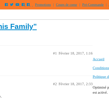
Promotions
|
Coups de coeur
|
Pré-Commande
|
nis Family"
#1
Février 18, 2017, 1:16
Accueil
Conditions 
Politique d
#2
Février 18, 2017, 2:33
Optimisé 
est activé.
e.