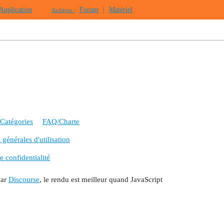
Application
Forum
|
Matériel
Archives :
Catégories
FAQ/Charte
générales d'utilisation
e confidentialité
par
Discourse
, le rendu est meilleur quand JavaScript