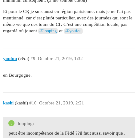
minimum conséquent, ça me semble coton)
Et pour le CP, je suis aussi en région parisienne, mais je ne l’ai pas
mentionné, car c’est plutôt particulier, avec des journées qui sont le
même we que des tours du CF. C’est une compétition locale, pas
regardé où jouent
et
@looping
@youfou
youfou
(c&a)
#9
Octobre 21, 2019, 1:32
en Bourgogne.
kashi
(kashi)
#10
Octobre 21, 2019, 2:21
looping:
peut être incompétence de la Fédé ??il faut aussi savoir que ,