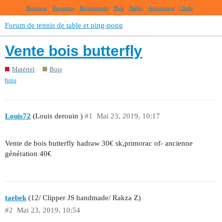
Boutique
Raquettes
Revêtements
Bois
Balles
Accessoires
Clubs
Forum de tennis de table et ping-pong
Vente bois butterfly
Matériel
Bois
bois
Louis72
(Louis derouin )
#1
Mai 23, 2019, 10:17
Vente de bois butterfly hadraw 30€ sk,primorac of- ancienne
génération 40€
taebek
(12/ Clipper JS handmade/ Rakza Z)
#2
Mai 23, 2019, 10:54