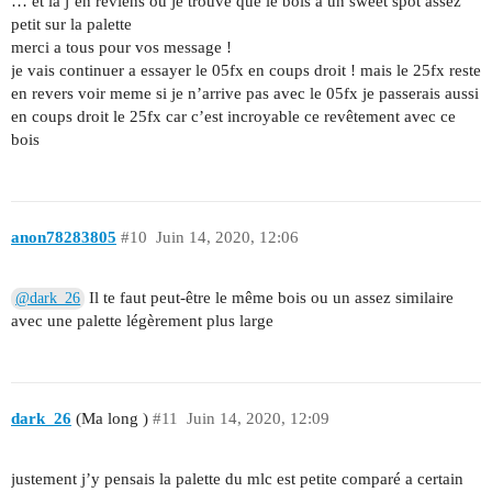
… et la j’en reviens ou je trouve que le bois a un sweet spot assez
petit sur la palette
merci a tous pour vos message !
je vais continuer a essayer le 05fx en coups droit ! mais le 25fx reste
en revers voir meme si je n’arrive pas avec le 05fx je passerais aussi
en coups droit le 25fx car c’est incroyable ce revêtement avec ce
bois
anon78283805
#10
Juin 14, 2020, 12:06
Il te faut peut-être le même bois ou un assez similaire
@dark_26
avec une palette légèrement plus large
dark_26
(Ma long )
#11
Juin 14, 2020, 12:09
justement j’y pensais la palette du mlc est petite comparé a certain