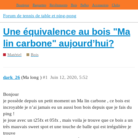
Boutique
Raquettes
Revêtements
Bois
Balles
Accessoires
Clubs
Forum de tennis de table et ping-pong
Une équivalence au bois "Ma
lin carbone" aujourd’hui?
Matériel
Bois
dark_26
(Ma long )
#1
Juin 12, 2020, 5:52
Bonjour
je possède depuis un petit moment un Ma lin carbone , ce bois est
incroyable je n’ai jamais eu un aussi bon bois depuis que je fais du
ping !
je joue avec un t25fx et 05fx , mais voila je trouve que ce bois a un
très mauvais sweet spot et une touche de balle qui est irrégulière je
trouve