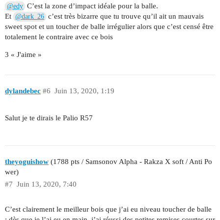
C’est la zone d’impact idéale pour la balle.
@edy
Et
c’est très bizarre que tu trouve qu’il ait un mauvais
@dark_26
sweet spot et un toucher de balle irrégulier alors que c’est censé être
totalement le contraire avec ce bois
3 « J'aime »
dylandebec
#6
Juin 13, 2020, 1:19
Salut je te dirais le Palio R57
theyoguishow
(1788 pts / Samsonov Alpha - Rakza X soft / Anti Po
wer)
#7
Juin 13, 2020, 7:40
C’est clairement le meilleur bois que j’ai eu niveau toucher de balle
: dès que je l’ai eu en main, j’ai réussi des petites remises courtes sur